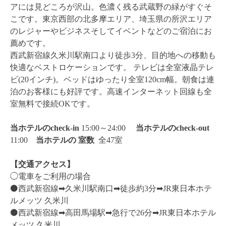
アには見どころが沢山。色濃く残る武蔵野の緑がすぐそ
こです。東京西部の北多摩エリア、埼玉県の所沢エリア
のレジャーやビジネスそしてイベントなどのご宿泊にお
薦めです。
西武新宿線久米川駅南口より徒歩3分、目的地への移動も
快適なベストロケーションです。 テレビは全室液晶テレ
ビ(20インチ)。ベッドはゆったり全室120cm幅。朝食は連
泊のお客様にも好評です。高速インターネット回線も全
室無料で接続OKです。
当ホテルのcheck-in
15:00～24:00
当ホテルのcheck-out
11:00
当ホテルの
室数
全47室
【交通アクセス】
◯電車をご利用の場合
⚫️西武新宿線➡︎久米川駅南口➡︎徒歩約3分➡︎JR東日本ホテ
ルメッツ 久米川
⚫️西武新宿線➡︎高田馬場駅➡︎急行で26分➡︎JR東日本ホテル
メッツ 久米川