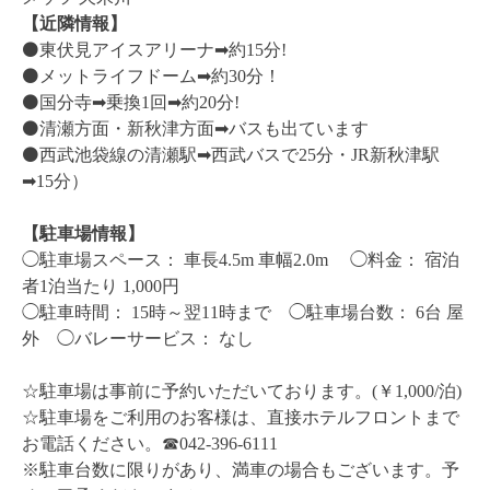
【近隣情報】
⚫️東伏見アイスアリーナ➡︎約15分!
⚫️メットライフドーム➡︎約30分！
⚫️国分寺➡︎乗換1回➡︎約20分!
⚫️清瀬方面・新秋津方面➡︎バスも出ています
⚫️西武池袋線の清瀬駅➡︎西武バスで25分・JR新秋津駅
➡︎15分）
【駐車場情報】
◯駐車場スペース： 車長4.5m 車幅2.0m ◯料金： 宿泊
者1泊当たり 1,000円
◯駐車時間： 15時～翌11時まで ◯駐車場台数： 6台 屋
外 ◯バレーサービス： なし
☆駐車場は事前に予約いただいております。(￥1,000/泊)
☆駐車場をご利用のお客様は、直接ホテルフロントまで
お電話ください。☎︎042-396-6111
※駐車台数に限りがあり、満車の場合もございます。予