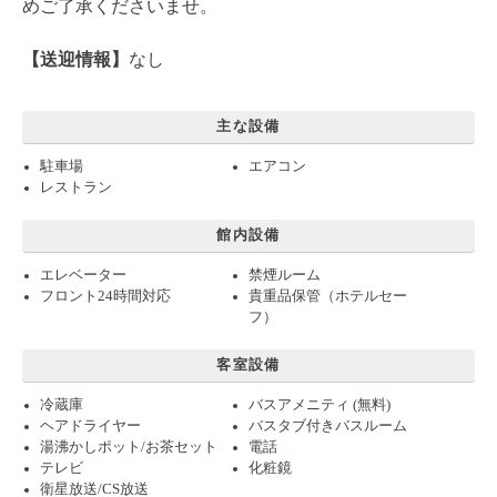
めご了承くださいませ。
【送迎情報】
なし
主な設備
駐車場
エアコン
レストラン
館内設備
エレベーター
禁煙ルーム
フロント24時間対応
貴重品保管（ホテルセー
フ）
客室設備
冷蔵庫
バスアメニティ (無料)
ヘアドライヤー
バスタブ付きバスルーム
湯沸かしポット/お茶セット
電話
テレビ
化粧鏡
衛星放送/CS放送