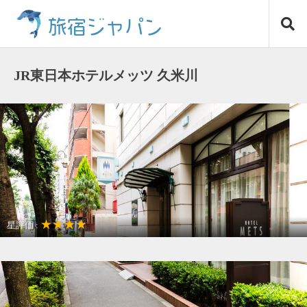
コ
旅宿ジャパン
ン
テ
ン
ツ
JR東日本ホテルメッツ 久米川
へ
ス
キ
ッ
プ
★★★★
星評価 :
〒89-0013
東京都 東村山市栄町2-31-4