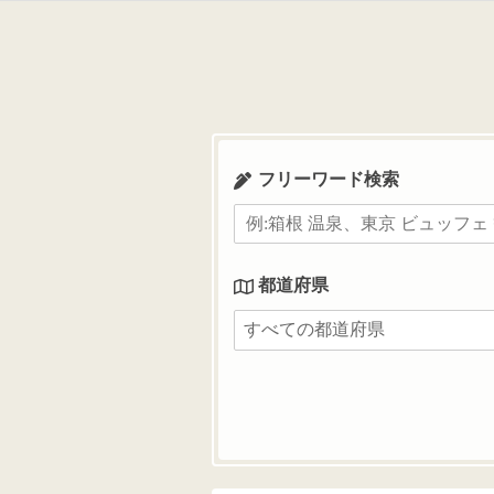
コ
ン
テ
ン
ツ
へ
ス
フリーワード検索
キ
ッ
プ
都道府県