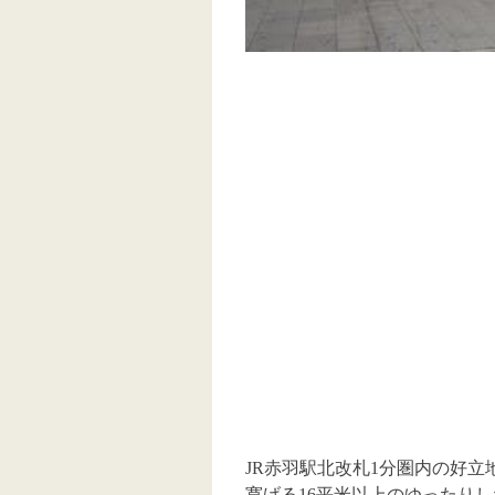
JR赤羽駅北改札1分圏内の好
寛げる16平米以上のゆったり