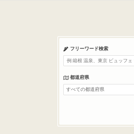
コ
ン
テ
ン
ツ
へ
ス
フリーワード検索
キ
ッ
プ
都道府県