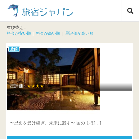
コ
旅宿ジャパン
ン
テ
ン
並び替え：
ツ
料金が安い順
｜
料金が高い順
｜
星評価が高い順
へ
ス
旅館
キ
ッ
プ
星評価 :
★★★★
あすか癒俚の里 森羅塾
奈良県 高市郡明日香村雷35
〜歴史を受け継ぎ、未来に残す〜 国のまほ[…]