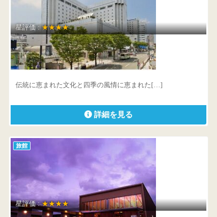
星評価 :
★★★★
秋田ビューホテル
秋田県 秋田市中通2-6-1
伝統に恵まれた文化と四季の風情に恵まれた[…]
詳細を見る
旅館
星評価 :
★★★★