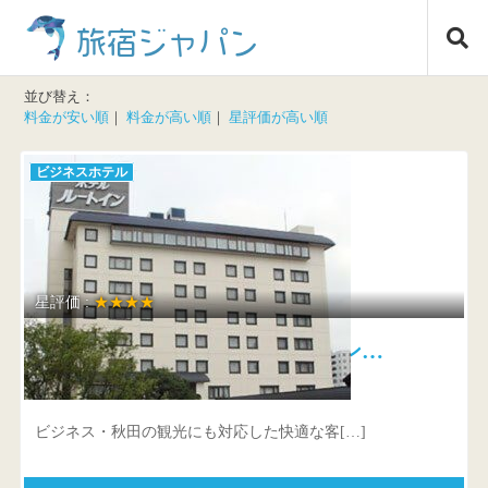
コ
旅宿ジャパン
ン
テ
ン
並び替え：
ツ
料金が安い順
｜
料金が高い順
｜
星評価が高い順
へ
ス
ビジネスホテル
キ
ッ
プ
星評価 :
★★★★
秋田天然温泉 ルートイングラン…
秋田県 秋田市秋田市中通5-2-1
ビジネス・秋田の観光にも対応した快適な客[…]