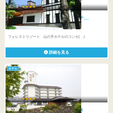
星評価 :
★★★★
フォレストリゾート 山の手ホテ…
秋田県 大仙市大曲西根字仁応治67-3
フォレストリゾート 山の手ホテルのコンセ[…]
詳細を見る
ホテル
星評価 :
★★★★
男鹿温泉 結いの宿 別邸つばき