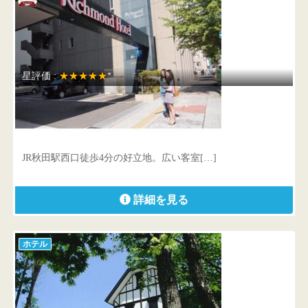
星評価 :
★★★★★
リッチモンドホテル秋田駅前
秋田県 秋田市中通2-2-26
JR秋田駅西口徒歩4分の好立地。広い客室[…]
詳細を見る
ホテル