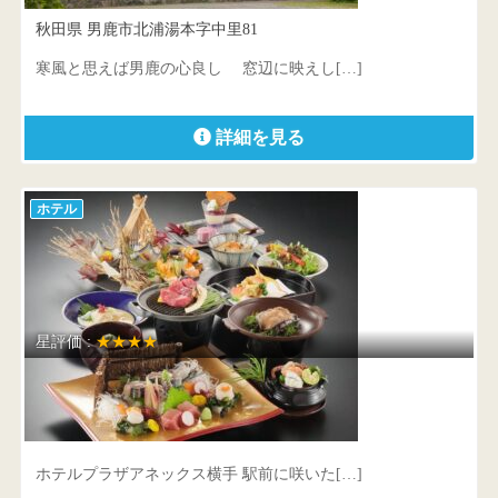
秋田県 男鹿市北浦湯本字中里81
寒風と思えば男鹿の心良し 窓辺に映えし[…]
詳細を見る
ホテル
星評価 :
★★★★
ホテルプラザアネックス横手
秋田県 横手市駅前町7-7
ホテルプラザアネックス横手 駅前に咲いた[…]