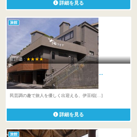
詳細を見る
旅館
星評価 :
★★★★
石花海 別邸 海うさぎ 絶…
静岡県 賀茂郡東伊豆町稲取1591
民芸調の趣で旅人を優しく出迎える、伊豆稲[…]
詳細を見る
旅館