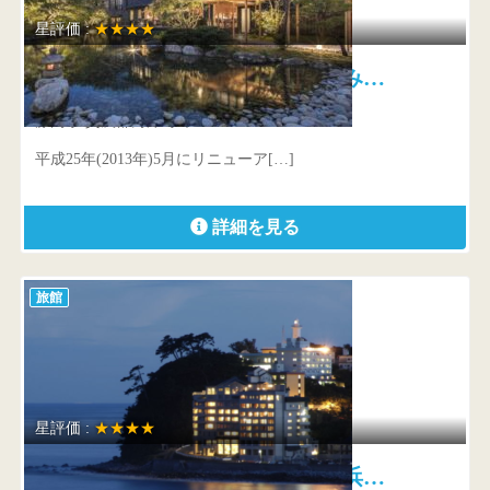
星評価 :
★★★★
玉峰館 古き、新しき、極み…
静岡県 賀茂郡河津町峰440
平成25年(2013年)5月にリニューア[…]
詳細を見る
旅館
星評価 :
★★★★
食べるお宿 浜の湯 舞台は浜…