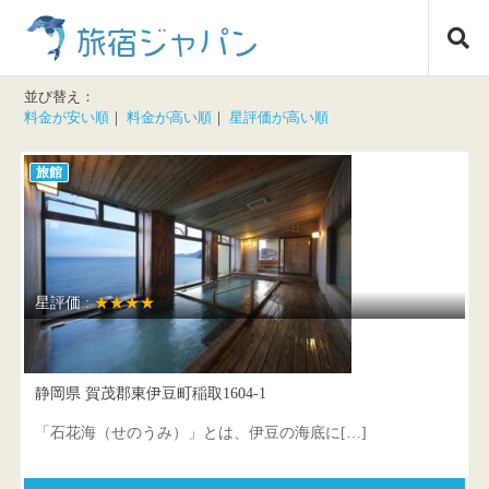
コ
旅宿ジャパン
ン
テ
ン
並び替え：
ツ
料金が安い順
｜
料金が高い順
｜
星評価が高い順
へ
ス
旅館
キ
ッ
プ
星評価 :
★★★★
稲取温泉 石花海（せのうみ）
静岡県 賀茂郡東伊豆町稲取1604-1
「石花海（せのうみ）」とは、伊豆の海底に[…]