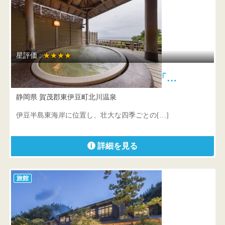
星評価 :
★★★★
望水 海面に現れる月の道「…
静岡県 賀茂郡東伊豆町北川温泉
伊豆半島東海岸に位置し、壮大な四季ごとの[…]
詳細を見る
旅館