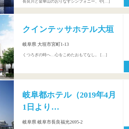
長良川と金華山のおりなすシンフォニー、や[…]
クインテッサホテル大垣
岐阜県 大垣市宮町1-13
くつろぎの時へ…心をこめたおもてなし。 […]
岐阜都ホテル（2019年4月
1日より…
岐阜県 岐阜市長良福光2695-2