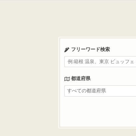
コ
ン
テ
ン
ツ
へ
ス
フリーワード検索
キ
ッ
プ
都道府県