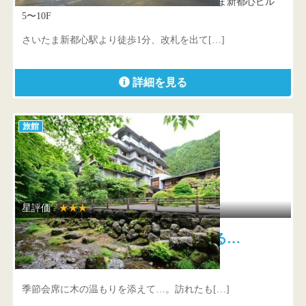
埼玉県 さいたま市中央区新都心11-1 JRさいたま新都心ビル
5〜10F
さいたま新都心駅より徒歩1分、改札を出て[…]
詳細を見る
旅館
星評価 :
★★★
大松閣 緑の山々を見渡せる…
埼玉県 飯能市大字下名栗917-1
季節会席に木の温もりを添えて…。訪れたも[…]