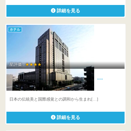
詳細を見る
ホテル
星評価 :
★★★★
浦和ロイヤルパインズホテル …
埼玉県 さいたま市浦和区仲町2-5-1
日本の伝統美と国際感覚との調和から生まれ[…]
詳細を見る