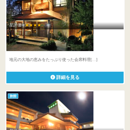
星評価 :
★★★★
小さなホテル セラヴィ
埼玉県 秩父郡長瀞町井戸419-1
地元の大地の恵みをたっぷり使った会席料理[…]
詳細を見る
旅館