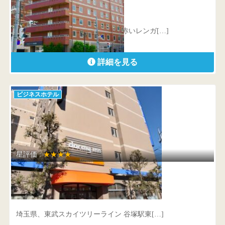
埼玉県 深谷市西島町3-6-1
深谷駅前に立地し、駅に合わせた赤いレンガ[…]
詳細を見る
ビジネスホテル
星評価 :
★★★★
ドーミーインEXPRESS草加Ｃity
埼玉県 草加市瀬崎1-7-20
埼玉県、東武スカイツリーライン 谷塚駅東[…]