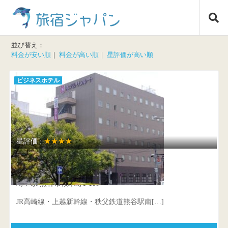
コ
旅宿ジャパン
ン
テ
ン
並び替え：
ツ
料金が安い順
｜
料金が高い順
｜
星評価が高い順
へ
ス
ビジネスホテル
キ
ッ
プ
星評価 :
★★★★
ホテルサンルート熊谷駅前
埼玉県 熊谷市桜木町1-100
JR高崎線・上越新幹線・秩父鉄道熊谷駅南[…]