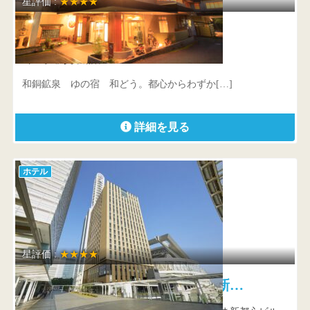
星評価 :
★★★★
和銅鉱泉 ゆの宿 和どう
埼玉県 秩父市黒谷813
和銅鉱泉 ゆの宿 和どう。都心からわずか[…]
詳細を見る
ホテル
星評価 :
★★★★
ホテルメトロポリタンさいたま新…