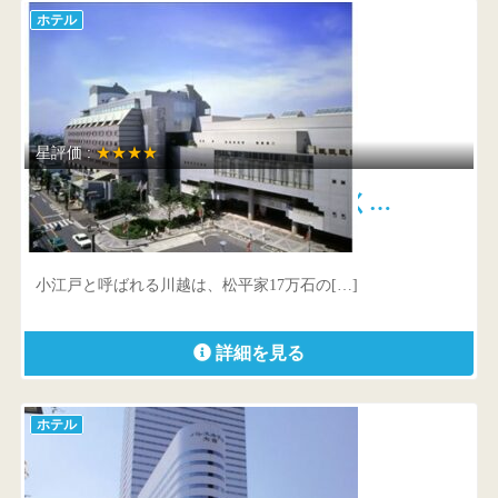
ホテル
星評価 :
★★★★
川越プリンスホテル ごゆっく…
埼玉県 川越市新富町1-22
小江戸と呼ばれる川越は、松平家17万石の[…]
詳細を見る
ホテル