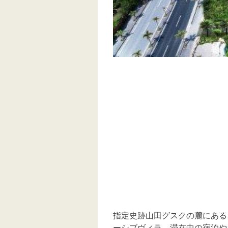
指定史跡山田グスクの麓にある
ーシブヴィラ。滞在中の宿泊や