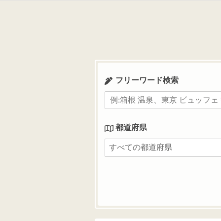
コ
ン
テ
ン
ツ
へ
ス
フリーワード検索
キ
ッ
プ
都道府県