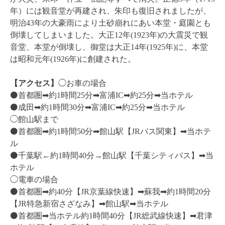
年）には観音堂が再建され、朱印も復旧されましたが、
明治
43
年の大豪雨により土砂崩れにあい本堂・庭園とも
倒壊してしまいました。大正12年(1923年)の大震災で観
音堂、本堂が倒壊し、御堂は大正14年(1925年)に、本堂
は昭和元年(1926年)に創建された。
【アクセス】
◯お車の場合
⚫️首都圏➡︎約1時間25分➡︎富浦IC➡︎約25分➡︎当ホテル
⚫️成田➡︎約1時間30分➡︎富浦IC➡︎約25分➡︎当ホテル
◯館山駅まで
⚫️首都圏➡︎約1時間50分➡︎館山駅【JRバス関東】➡︎当ホテ
ル
⚫️千葉駅←約1時間40分→館山駅【千葉シティバス】➡︎当
ホテル
◯電車の場合
⚫️首都圏➡︎約40分【JR京葉線快速】➡︎蘇我➡︎約1時間20分
【JR特急新宿さざなみ】➡︎館山駅➡︎当ホテル
⚫️首都圏➡︎当ホテル約1時間40分【JR総武線快速】➡︎君津