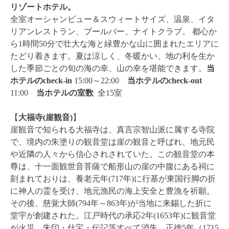
リゾートホテル。
全室オーシャンビュー＆スウィートサイズ、温泉、イタ
リアンレストラン、プールバー、ナイトクラブ。 都心か
ら1時間50分で壮大な海と緑豊かな山に囲まれたエリアに
たどり着きます。夏は涼しく、冬暖かい、地の利を生か
した季節ごとの旬の海の幸、山の幸を堪能できます。
当
ホテルのcheck-in
15:00～22:00
当ホテルの
check-out
11:00
当ホテルの
室数
全15室
【
大福寺
(
崖観音
)
】
崖観音で知られる大福寺は、真言宗智山派に属する寺院
で、境内の朱塗りの観音堂は崖の観音と呼ばれ、地元民
や近隣の人々から信心されされていた。この観音堂の本
尊は、十一面観世音菩薩で船形山の崖の中腹にある祠に
刻まれておりは、養老元年(717年)に行基が東国行脚の折
に神人の霊を受け、地元漁民の海上安全と豊漁を祈願。
その後、慈覚大師(794年～863年)が当地に来錫した折に
堂宇が創建された。江戸時代の承応2年(1653年)に観音堂
が火災、朱印・什宝・伝記等すべて消失。正徳
5
年（
1715