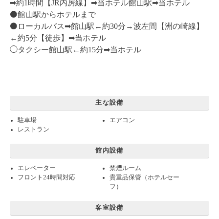
➡︎約1時間【JR内房線】➡︎当ホテル館山駅➡︎当ホテル
⚫️館山駅からホテルまで
⚫️ローカルバス➡︎館山駅←約30分→波左間【洲の崎線】
←約5分【徒歩】➡︎当ホテル
◯タクシー館山駅←約15分➡︎当ホテル
主な設備
駐車場
エアコン
レストラン
館内設備
エレベーター
禁煙ルーム
フロント24時間対応
貴重品保管（ホテルセー
フ）
客室設備