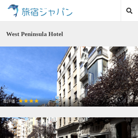
コ
旅宿ジャパン
ン
テ
ン
ツ
West Peninsula Hotel
へ
ス
キ
ッ
プ
★★★★
星評価 :
〒294-0307
千葉県 館山市波左間588