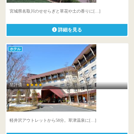
宮城県 仙台市太白区秋保町湯元字平倉1番地
宮城県名取川のせせらぎと草花や土の香りに[…]
詳細を見る
ホテル
星評価 :
★★★★
草津ナウリゾートホテル
群馬県 吾妻郡草津町白根750
軽井沢アウトレットから58分。草津温泉に[…]