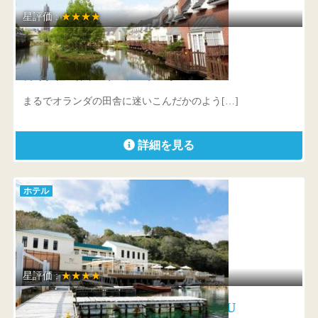
星評価 :
★★★★
フォレストヴィラ
長崎県 佐世保市ハウステンボス町7-7
まるでオランダの田舎に迷いこんだかのよう[…]
詳細を見る
ホテル
星評価 :
★★★★
NEMU RESORT HOTEL NEMU