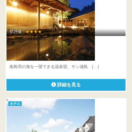
星評価 :
★★★★
サン浦島 悠季の里
三重県 鳥羽市本浦温泉
南鳥羽の海を一望できる温泉宿、サン浦島 […]
詳細を見る
ホテル