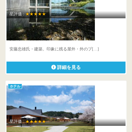
星評価 :
★★★★★
瀬戸内リトリート 青凪
愛媛県 松山市柳谷町794-1
安藤忠雄氏・建築。印象に残る屋外・外のプ[…]
詳細を見る
ホテル
星評価 :
★★★★★