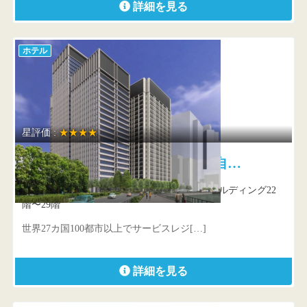
詳細を見る
ホテル
星評価 :
★★★★
アスコット丸の内東京 ご自…
東京都 千代田区大手町1-1-1 大手町パークビルディング22
階〜29階
世界27カ国100都市以上でサービスレジ[…]
詳細を見る