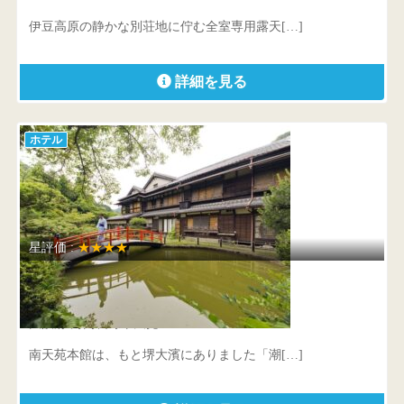
伊豆高原の静かな別荘地に佇む全室専用露天[…]
詳細を見る
ホテル
星評価 :
★★★★
あまみ温泉 南天苑
大阪府 河内長野市天見158
南天苑本館は、もと堺大濱にありました「潮[…]