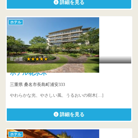
詳細を見る
ホテル
星評価 :
★★★★★
ホテル花水木
三重県 桑名市長島町浦安333
やわらかな光、やさしい風、うるおいの樹木[…]
詳細を見る
ホテル