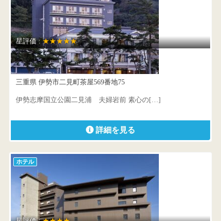
星評価 :
★★★★★
素心の宿 大石屋
三重県 伊勢市二見町茶屋569番地75
伊勢志摩国立公園二見浦 夫婦岩前 素心の[…]
詳細を見る
ホテル
星評価 :
★★★★