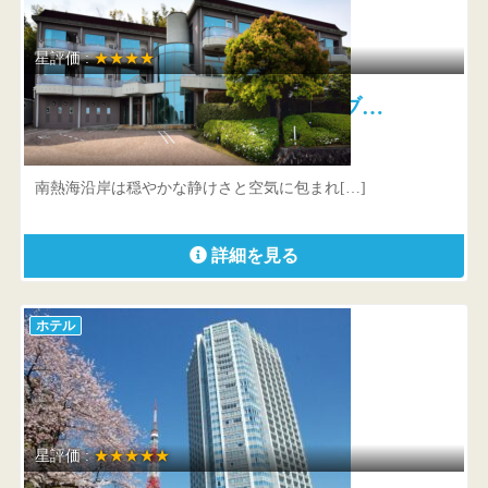
星評価 :
★★★★
オーベルジュ フォンテーヌ・ブ…
静岡県 熱海市下多賀1484-5
南熱海沿岸は穏やかな静けさと空気に包まれ[…]
詳細を見る
ホテル
星評価 :
★★★★★