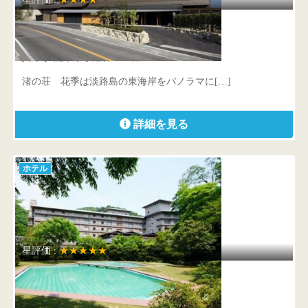
渚の荘 花季
兵庫県 洲本市小路谷1053番16
渚の荘 花季は淡路島の東海岸をパノラマに[…]
詳細を見る
ホテル
星評価 :
★★★★★
西村屋ホテル招月庭
兵庫県 豊岡市城崎町湯島1016-2