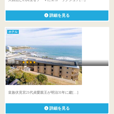
詳細を見る
ホテル
星評価 :
★★★★
別邸 海と森
千葉県 銚子市犬吠埼10292-1
皇族伏見宮21代貞愛親王が明治31年に建[…]
詳細を見る