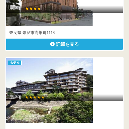
星評価 :
★★★★
セトレ ならまち
奈良県 奈良市高畑町1118
詳細を見る
ホテル
星評価 :
★★★★★
大谷山荘
山口県 長門市深川湯本2208番地