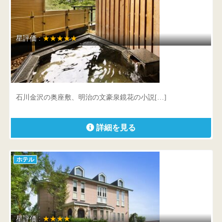
星評価 :
★★★★★
金沢辰口温泉 まつさき
石川県 能美市辰口町3-1
石川金沢の奥座敷、明治の文豪泉鏡花の小説[…]
詳細を見る
ホテル
星評価 :
★★★★