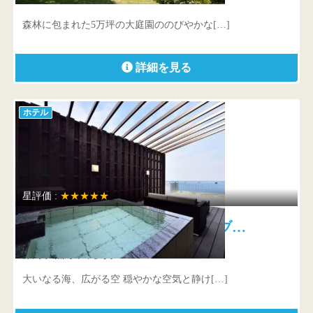
森林に包まれた5万坪の大庭園ののびやかな[…]
詳細を見る
ホテル
星評価 :
★★★★★
オーベルジュ フォンテーヌ・ブ…
静岡県 熱海市下多賀1484-5
大いなる海、広がる空 穏やかな空気と静け[…]