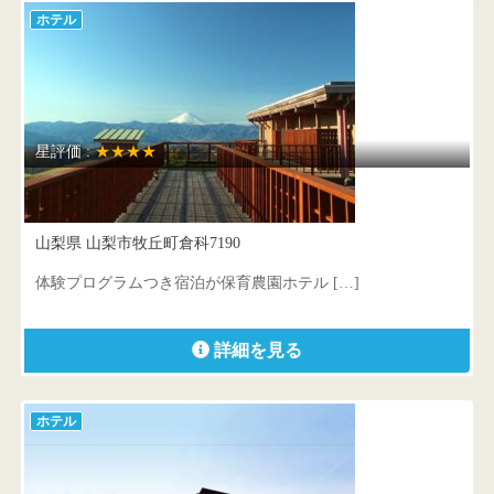
ホテル
星評価 :
★★★★
保健農園ホテルフフ山梨
山梨県 山梨市牧丘町倉科7190
体験プログラムつき宿泊が保育農園ホテル […]
詳細を見る
ホテル