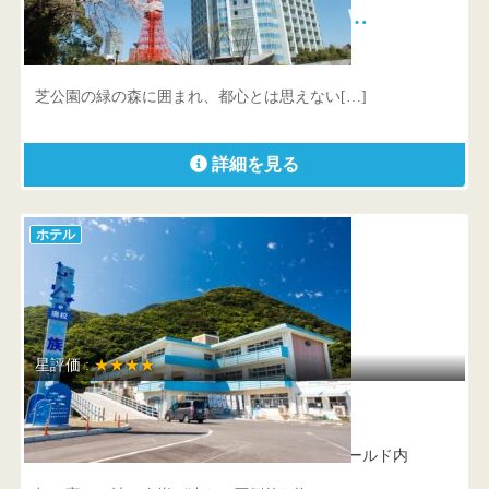
ザ・プリンス パークタワー東京…
東京都 港区芝公園4-8-1
芝公園の緑の森に囲まれ、都心とは思えない[…]
詳細を見る
ホテル
星評価 :
★★★★
ウトコ オーベルジュ＆スパ
高知県 室戸市室戸岬町6969-1 ディープシーワールド内