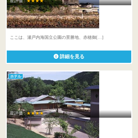
星評価 :
★★★★
潮彩きらら 祥吉
兵庫県 赤穂市御崎2-8
ここは、瀬戸内海国立公園の景勝地、赤穂御[…]
詳細を見る
ホテル
星評価 :
★★★★
ホテルきよ水