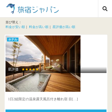
コ
旅宿ジャパン
ン
テ
ン
並び替え：
ツ
料金が安い順
｜
料金が高い順
｜
星評価が高い順
へ
ス
ホテル
キ
ッ
プ
星評価 :
★★★★★
Luxury villa zakuro
大分県 由布市湯布院町川南1043-1
1日2組限定の温泉露天風呂付き離れ宿 目[…]