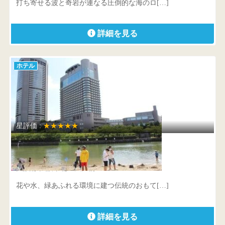
打ち寄せる波と奇岩が連なる圧倒的な海のロ[…]
詳細を見る
ホテル
星評価 :
★★★★★
帝国ホテル 大阪
大阪府 大阪市北区天満橋1-8-50
花や水、緑あふれる環境に建つ伝統のおもて[…]
詳細を見る