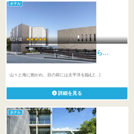
ホテル
星評価 :
★★★★★
ATAMI せかいえ 鎌倉時代から…
静岡県 熱海市伊豆山269-1
山々と海に抱かれ、目の前には太平洋を臨む[…]
詳細を見る
ホテル