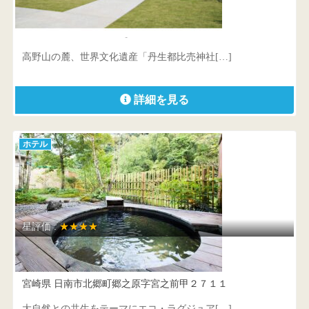
山荘 天の里
和歌山県 伊都郡かつらぎ町下天野1620
高野山の麓、世界文化遺産「丹生都比売神社[…]
詳細を見る
ホテル
星評価 :
★★★★
北郷 音色香の季 合歓のはな
宮崎県 日南市北郷町郷之原字宮之前甲２７１１
大自然との共生をテーマにエコ・ラグジュア[…]