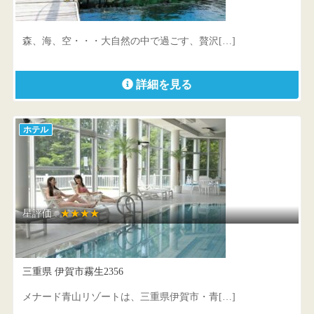
三重県 志摩市浜島町迫子2692-3
森、海、空・・・大自然の中で過ごす、贅沢[…]
詳細を見る
ホテル
星評価 :
★★★★
メナード青山リゾート
三重県 伊賀市霧生2356
メナード青山リゾートは、三重県伊賀市・青[…]