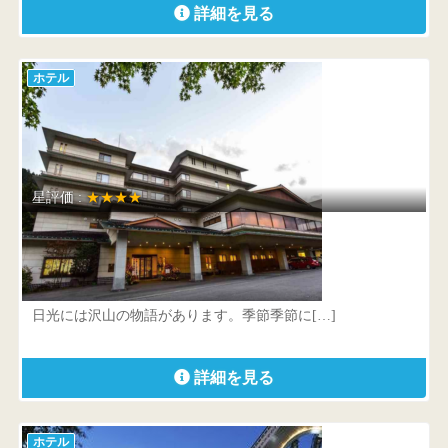
詳細を見る
ホテル
星評価 :
★★★★
日光千姫物語
栃木県 日光市安川町6-48
日光には沢山の物語があります。季節季節に[…]
詳細を見る
ホテル