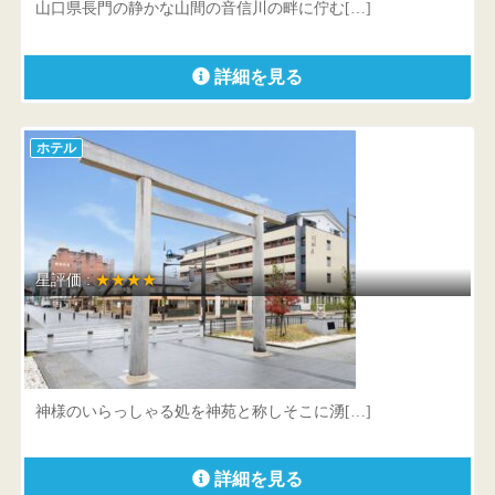
山口県長門の静かな山間の音信川の畔に佇む[…]
詳細を見る
ホテル
星評価 :
★★★★
伊勢外宮参道 伊勢神泉
三重県 伊勢市本町1-1
神様のいらっしゃる処を神苑と称しそこに湧[…]
詳細を見る