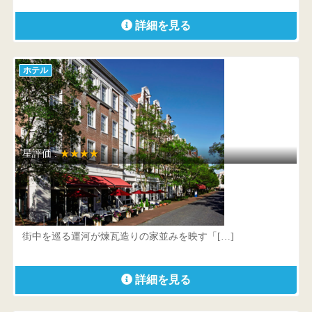
詳細を見る
ホテル
星評価 :
★★★★
ホテルアムステルダム
長崎県 佐世保市ハウステンボス町7-7
街中を巡る運河が煉瓦造りの家並みを映す「[…]
詳細を見る