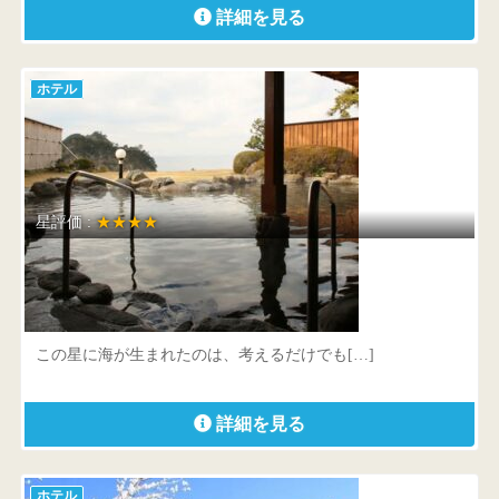
詳細を見る
ホテル
星評価 :
★★★★
堂ヶ島アクーユ三四郎
静岡県 賀茂郡西伊豆町仁科2145
この星に海が生まれたのは、考えるだけでも[…]
詳細を見る
ホテル