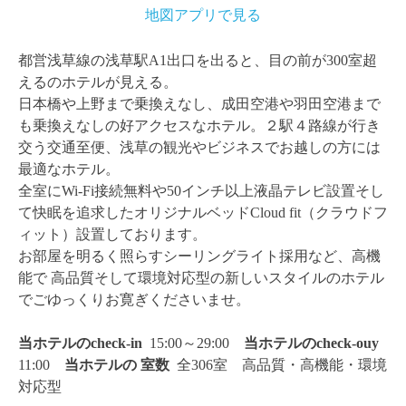
地図アプリで見る
都営浅草線の浅草駅A1出口を出ると、目の前が300室超
えるのホテルが見える。
日本橋や上野まで乗換えなし、成田空港や羽田空港まで
も乗換えなしの好アクセスなホテル。２駅４路線が行き
交う交通至便、浅草の観光やビジネスでお越しの方には
最適なホテル。
全室にWi-Fi接続無料や50インチ以上液晶テレビ設置そし
て快眠を追求したオリジナルベッドCloud fit（クラウドフ
ィット）設置しております。
お部屋を明るく照らすシーリングライト採用など、高機
能で 高品質そして環境対応型の新しいスタイルのホテル
でごゆっくりお寛ぎくださいませ。
当ホテルのcheck-in
15:00～29:00
当ホテルのcheck-ouy
11:00
当ホテルの
室数
全306室 高品質・高機能・環境
対応型