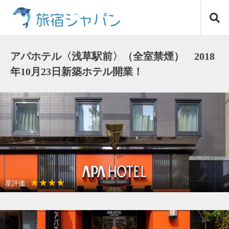
コ
旅宿ジャパン
ン
テ
ン
ツ
アパホテル〈浅草駅前〉（全室禁煙） 2018
へ
年10月23日新築ホテル開業！
ス
キ
ッ
プ
★★★★
星評価 :
繁華街が近い