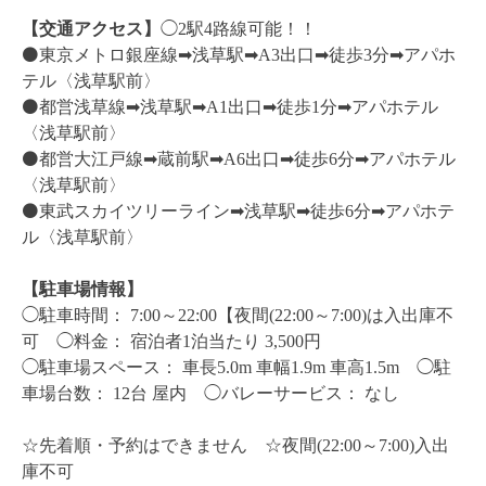
【交通アクセス】
◯2駅4路線可能！！
⚫️東京メトロ銀座線➡︎浅草駅➡︎A3出口➡︎徒歩3分➡︎アパホ
テル〈浅草駅前〉
⚫️都営浅草線➡︎浅草駅➡︎A1出口➡︎徒歩1分➡︎アパホテル
〈浅草駅前〉
⚫️都営大江戸線➡︎蔵前駅➡︎A6出口➡︎徒歩6分➡︎アパホテル
〈浅草駅前〉
⚫️東武スカイツリーライン➡︎浅草駅➡︎徒歩6分➡︎アパホテ
ル〈浅草駅前〉
【駐車場情報】
◯駐車時間： 7:00～22:00【夜間(22:00～7:00)は入出庫不
可
◯料金： 宿泊者1泊当たり 3,500円
◯駐車場スペース： 車長5.0m 車幅1.9m 車高1.5m ◯駐
車場台数： 12台 屋内 ◯バレーサービス： なし
☆先着順・予約はできません ☆夜間(22:00～7:00)入出
庫不可