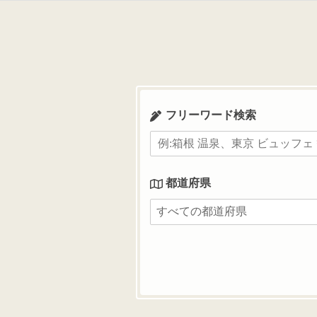
コ
ン
テ
ン
ツ
へ
ス
フリーワード検索
キ
ッ
プ
都道府県